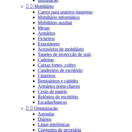
Iluminaçao


Mobiliário
Carros para arquivo suspenso
Mobiliário informático
Mobiliário auxiliar
Mesas
Armários
Ficheiros
Expositores
Acessórios de mobiliário
Tapetes de protecção de solo
Cadeiras
Caixas fortes- cofres
Candeeiros de escritório
Cinzeiros
Bengaleiros e cabides
Armários porta-chaves
Cesto de papeis
Relógios de escritório
Escadas/bancos


Organização
Agendas
Diários
Listas telefónicas
Conjuntos de secretária