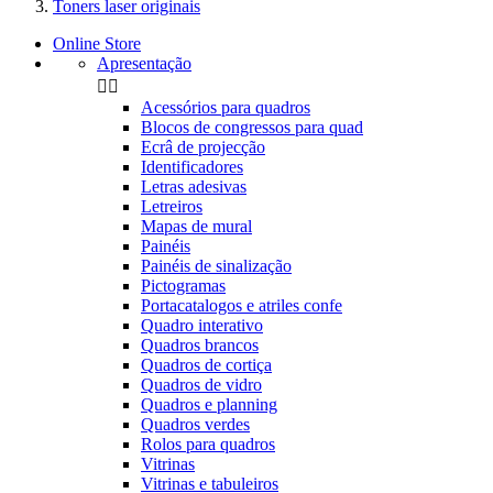
Toners laser originais
Online Store
Apresentação


Acessórios para quadros
Blocos de congressos para quad
Ecrâ de projecção
Identificadores
Letras adesivas
Letreiros
Mapas de mural
Painéis
Painéis de sinalização
Pictogramas
Portacatalogos e atriles confe
Quadro interativo
Quadros brancos
Quadros de cortiça
Quadros de vidro
Quadros e planning
Quadros verdes
Rolos para quadros
Vitrinas
Vitrinas e tabuleiros