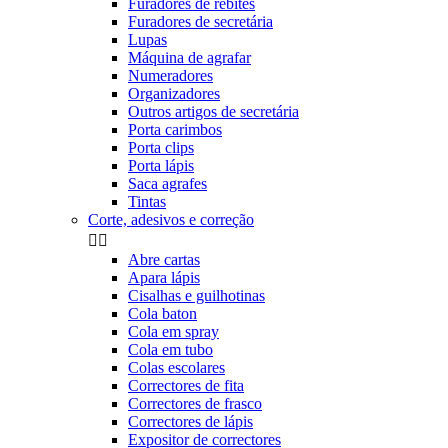
Furadores de rebites
Furadores de secretária
Lupas
Máquina de agrafar
Numeradores
Organizadores
Outros artigos de secretária
Porta carimbos
Porta clips
Porta lápis
Saca agrafes
Tintas
Corte, adesivos e correção


Abre cartas
Apara lápis
Cisalhas e guilhotinas
Cola baton
Cola em spray
Cola em tubo
Colas escolares
Correctores de fita
Correctores de frasco
Correctores de lápis
Expositor de correctores