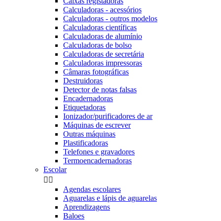
Caixas registadoras
Calculadoras - acessórios
Calculadoras - outros modelos
Calculadoras científicas
Calculadoras de alumínio
Calculadoras de bolso
Calculadoras de secretária
Calculadoras impressoras
Câmaras fotográficas
Destruidoras
Detector de notas falsas
Encadernadoras
Etiquetadoras
Ionizador/purificadores de ar
Máquinas de escrever
Outras máquinas
Plastificadoras
Telefones e gravadores
Termoencadernadoras
Escolar


Agendas escolares
Aguarelas e lápis de aguarelas
Aprendizagens
Baloes