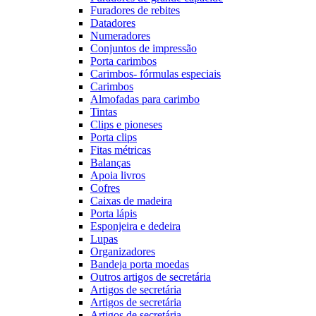
Furadores de rebites
Datadores
Numeradores
Conjuntos de impressão
Porta carimbos
Carimbos- fórmulas especiais
Carimbos
Almofadas para carimbo
Tintas
Clips e pioneses
Porta clips
Fitas métricas
Balanças
Apoia livros
Cofres
Caixas de madeira
Porta lápis
Esponjeira e dedeira
Lupas
Organizadores
Bandeja porta moedas
Outros artigos de secretária
Artigos de secretária
Artigos de secretária
Artigos de secretária