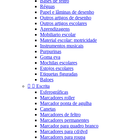
Bases de feltro
Réguas
Papel e lâminas de desenho
Outros artigos de desenho
Outros artigos escolares
Aprendizagens
Mobiliario escolar
Material escolar: motricidade
Instrumentos musicais
Purpurinas
Goma eva
Mochilas escolares
Estojos escolares
Etiquetas figuradas
Baloes


Escrita
Esferográficas
Marcadores roller
Marcador ponta de agulha
Canetas
Marcadores de feltro
Marcadores permanentes
Marcador para quadro branco
Marcadores para cd/dvd
Marcadores para roupa