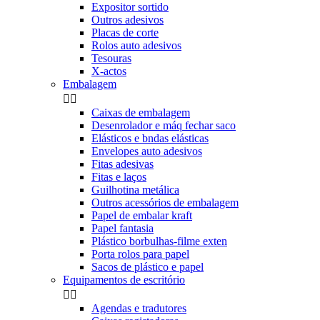
Expositor sortido
Outros adesivos
Placas de corte
Rolos auto adesivos
Tesouras
X-actos
Embalagem


Caixas de embalagem
Desenrolador e máq fechar saco
Elásticos e bndas elásticas
Envelopes auto adesivos
Fitas adesivas
Fitas e laços
Guilhotina metálica
Outros acessórios de embalagem
Papel de embalar kraft
Papel fantasia
Plástico borbulhas-filme exten
Porta rolos para papel
Sacos de plástico e papel
Equipamentos de escritório


Agendas e tradutores