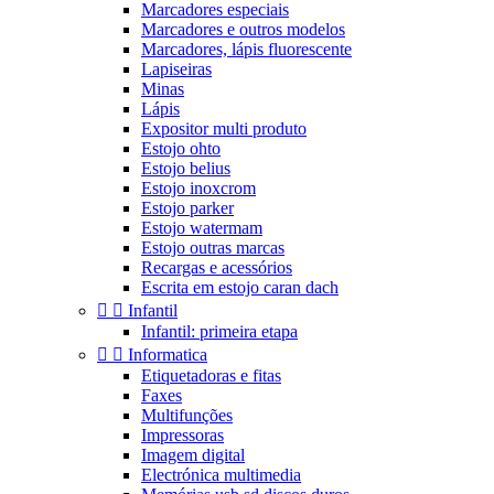
Marcadores especiais
Marcadores e outros modelos
Marcadores, lápis fluorescente
Lapiseiras
Minas
Lápis
Expositor multi produto
Estojo ohto
Estojo belius
Estojo inoxcrom
Estojo parker
Estojo watermam
Estojo outras marcas
Recargas e acessórios
Escrita em estojo caran dach


Infantil
Infantil: primeira etapa


Informatica
Etiquetadoras e fitas
Faxes
Multifunções
Impressoras
Imagem digital
Electrónica multimedia