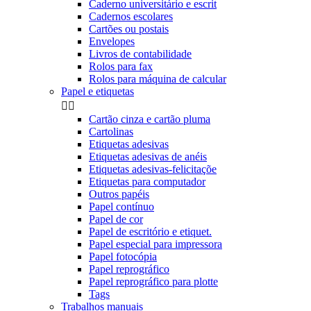
Caderno universitário e escrit
Cadernos escolares
Cartões ou postais
Envelopes
Livros de contabilidade
Rolos para fax
Rolos para máquina de calcular
Papel e etiquetas


Cartão cinza e cartão pluma
Cartolinas
Etiquetas adesivas
Etiquetas adesivas de anéis
Etiquetas adesivas-felicitaçõe
Etiquetas para computador
Outros papéis
Papel contínuo
Papel de cor
Papel de escritório e etiquet.
Papel especial para impressora
Papel fotocópia
Papel reprográfico
Papel reprográfico para plotte
Tags
Trabalhos manuais