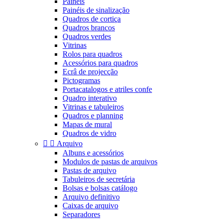
Painéis
Painéis de sinalização
Quadros de cortiça
Quadros brancos
Quadros verdes
Vitrinas
Rolos para quadros
Acessórios para quadros
Ecrâ de projecção
Pictogramas
Portacatalogos e atriles confe
Quadro interativo
Vitrinas e tabuleiros
Quadros e planning
Mapas de mural
Quadros de vidro


Arquivo
Albuns e acessórios
Modulos de pastas de arquivos
Pastas de arquivo
Tabuleiros de secretária
Bolsas e bolsas catálogo
Arquivo definitivo
Caixas de arquivo
Separadores