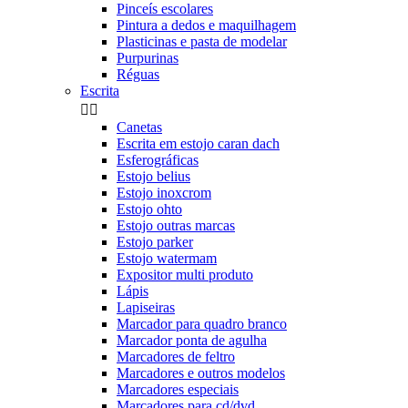
Pinceís escolares
Pintura a dedos e maquilhagem
Plasticinas e pasta de modelar
Purpurinas
Réguas
Escrita


Canetas
Escrita em estojo caran dach
Esferográficas
Estojo belius
Estojo inoxcrom
Estojo ohto
Estojo outras marcas
Estojo parker
Estojo watermam
Expositor multi produto
Lápis
Lapiseiras
Marcador para quadro branco
Marcador ponta de agulha
Marcadores de feltro
Marcadores e outros modelos
Marcadores especiais
Marcadores para cd/dvd