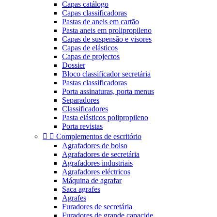
Capas catálogo
Capas classificadoras
Pastas de aneis em cartão
Pasta aneis em prolipropileno
Capas de suspensão e visores
Capas de elásticos
Capas de projectos
Dossier
Bloco classificador secretária
Pastas classificadoras
Porta assinaturas, porta menus
Separadores
Classificadores
Pasta elásticos polipropileno
Porta revistas


Complementos de escritório
Agrafadores de bolso
Agrafadores de secretária
Agrafadores industriais
Agrafadores eléctricos
Máquina de agrafar
Saca agrafes
Agrafes
Furadores de secretária
Furadores de grande capacide