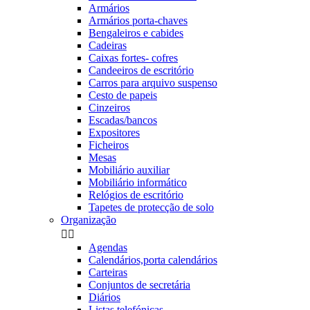
Armários
Armários porta-chaves
Bengaleiros e cabides
Cadeiras
Caixas fortes- cofres
Candeeiros de escritório
Carros para arquivo suspenso
Cesto de papeis
Cinzeiros
Escadas/bancos
Expositores
Ficheiros
Mesas
Mobiliário auxiliar
Mobiliário informático
Relógios de escritório
Tapetes de protecção de solo
Organização


Agendas
Calendários,porta calendários
Carteiras
Conjuntos de secretária
Diários
Listas telefónicas