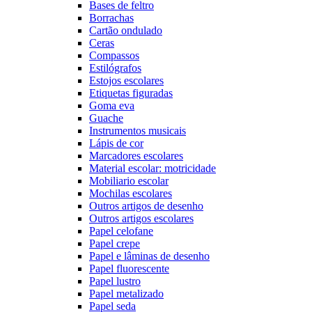
Bases de feltro
Borrachas
Cartão ondulado
Ceras
Compassos
Estilógrafos
Estojos escolares
Etiquetas figuradas
Goma eva
Guache
Instrumentos musicais
Lápis de cor
Marcadores escolares
Material escolar: motricidade
Mobiliario escolar
Mochilas escolares
Outros artigos de desenho
Outros artigos escolares
Papel celofane
Papel crepe
Papel e lâminas de desenho
Papel fluorescente
Papel lustro
Papel metalizado
Papel seda