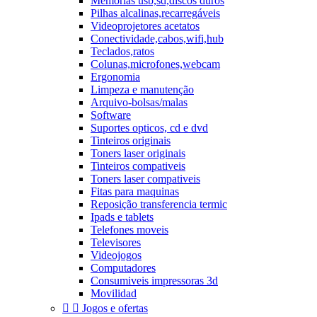
Memórias usb,sd,discos duros
Pilhas alcalinas,recarregáveis
Videoprojetores acetatos
Conectividade,cabos,wifi,hub
Teclados,ratos
Colunas,microfones,webcam
Ergonomia
Limpeza e manutenção
Arquivo-bolsas/malas
Software
Suportes opticos, cd e dvd
Tinteiros originais
Toners laser originais
Tinteiros compativeis
Toners laser compativeis
Fitas para maquinas
Reposição transferencia termic
Ipads e tablets
Telefones moveis
Televisores
Videojogos
Computadores
Consumiveis impressoras 3d
Movilidad


Jogos e ofertas