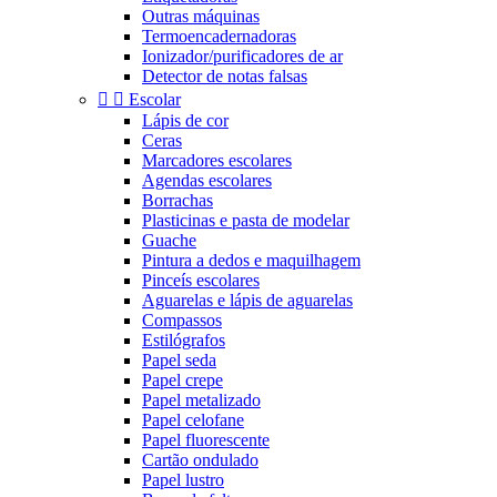
Outras máquinas
Termoencadernadoras
Ionizador/purificadores de ar
Detector de notas falsas


Escolar
Lápis de cor
Ceras
Marcadores escolares
Agendas escolares
Borrachas
Plasticinas e pasta de modelar
Guache
Pintura a dedos e maquilhagem
Pinceís escolares
Aguarelas e lápis de aguarelas
Compassos
Estilógrafos
Papel seda
Papel crepe
Papel metalizado
Papel celofane
Papel fluorescente
Cartão ondulado
Papel lustro