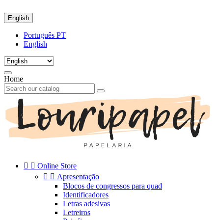
English
Português PT
English
Home


Online Store


Apresentação
Blocos de congressos para quad
Identificadores
Letras adesivas
Letreiros