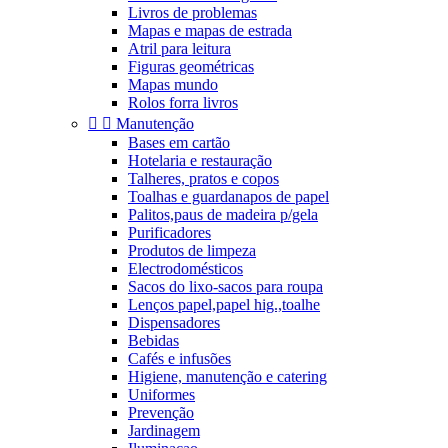
Livros de problemas
Mapas e mapas de estrada
Atril para leitura
Figuras geométricas
Mapas mundo
Rolos forra livros


Manutenção
Bases em cartão
Hotelaria e restauração
Talheres, pratos e copos
Toalhas e guardanapos de papel
Palitos,paus de madeira p/gela
Purificadores
Produtos de limpeza
Electrodomésticos
Sacos do lixo-sacos para roupa
Lenços papel,papel hig.,toalhe
Dispensadores
Bebidas
Cafés e infusões
Higiene, manutenção e catering
Uniformes
Prevenção
Jardinagem