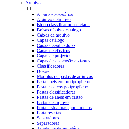
Arquivo


Albuns e acessórios
Arquivo definitivo
Bloco classificador secretária
Bolsas e bolsas catálogo
Caixas de arquivo
Capas catálogo
Capas classificadoras
Capas de elásticos
Capas de projectos
Capas de suspensão e visores
Classificadores
Dossier
Modulos de pastas de arquivos
Pasta aneis em prolipropileno
Pasta elásticos polipropileno
Pastas classificadoras
Pastas de aneis em cartão
Pastas de arquivo
Porta assinaturas, porta menus
Porta revistas
Separadores
Separadores
Tabuleiros de secretária