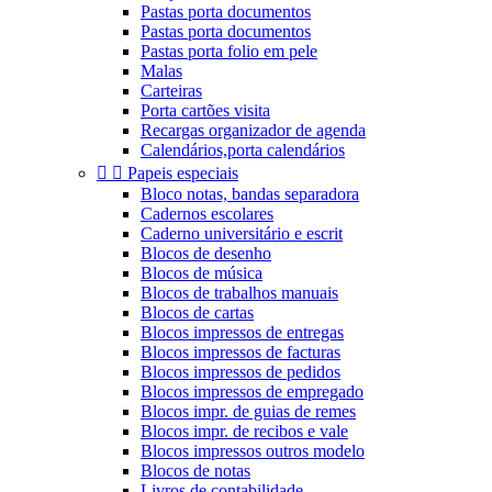
Pastas porta documentos
Pastas porta documentos
Pastas porta folio em pele
Malas
Carteiras
Porta cartões visita
Recargas organizador de agenda
Calendários,porta calendários


Papeis especiais
Bloco notas, bandas separadora
Cadernos escolares
Caderno universitário e escrit
Blocos de desenho
Blocos de música
Blocos de trabalhos manuais
Blocos de cartas
Blocos impressos de entregas
Blocos impressos de facturas
Blocos impressos de pedidos
Blocos impressos de empregado
Blocos impr. de guias de remes
Blocos impr. de recibos e vale
Blocos impressos outros modelo
Blocos de notas
Livros de contabilidade