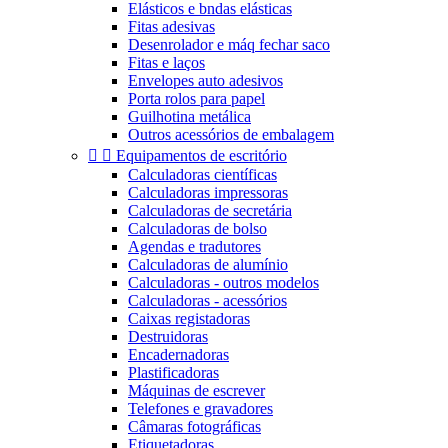
Elásticos e bndas elásticas
Fitas adesivas
Desenrolador e máq fechar saco
Fitas e laços
Envelopes auto adesivos
Porta rolos para papel
Guilhotina metálica
Outros acessórios de embalagem


Equipamentos de escritório
Calculadoras científicas
Calculadoras impressoras
Calculadoras de secretária
Calculadoras de bolso
Agendas e tradutores
Calculadoras de alumínio
Calculadoras - outros modelos
Calculadoras - acessórios
Caixas registadoras
Destruidoras
Encadernadoras
Plastificadoras
Máquinas de escrever
Telefones e gravadores
Câmaras fotográficas
Etiquetadoras