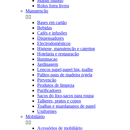
Mapas mundo
Rolos forra livros
Manutenção


Bases em cartão
Bebidas
Cafés e infusões
Dispensadores
Electrodomésticos
Higiene, manutenção e catering
Hotelaria e restauração
Iluminaçao
Jardinagem
Lenços papel,papel hig.,toalhe
Palitos,paus de madeira p/gela
Prevenção
Produtos de limpeza
Purificadores
Sacos do lixo-sacos para roupa
Talheres, pratos e copos
Toalhas e guardanapos de papel
Uniformes
Mobiliário


Acessórios de mobiliário