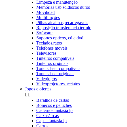
Limpeza e manutenção
Memórias usb,sd,discos duros
Movilidad
Multifunções
Pilhas alcalinas,recarregáveis
Reposição transferencia termic
Software
Suportes opticos, cd e dvd
Teclados,ratos
Telefones moveis
Televisores
Tinteiros compativeis
Tinteiros originais
Toners laser compativeis
Toners laser originais
Videojogos
Videoprojetores acetatos
Jogos e ofertas


Baralhos de cartas
Bonecos e peluches
Cadernos fantasia lp
Caixas/arcas
Capas fantasia lp
Carros