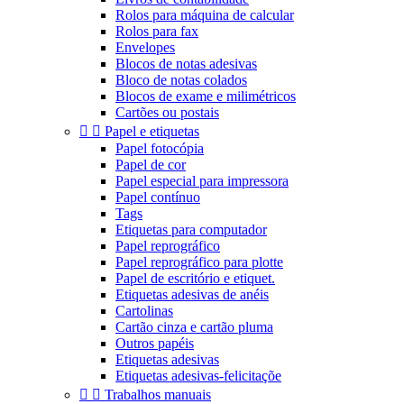
Rolos para máquina de calcular
Rolos para fax
Envelopes
Blocos de notas adesivas
Bloco de notas colados
Blocos de exame e milimétricos
Cartões ou postais


Papel e etiquetas
Papel fotocópia
Papel de cor
Papel especial para impressora
Papel contínuo
Tags
Etiquetas para computador
Papel reprográfico
Papel reprográfico para plotte
Papel de escritório e etiquet.
Etiquetas adesivas de anéis
Cartolinas
Cartão cinza e cartão pluma
Outros papéis
Etiquetas adesivas
Etiquetas adesivas-felicitaçõe


Trabalhos manuais