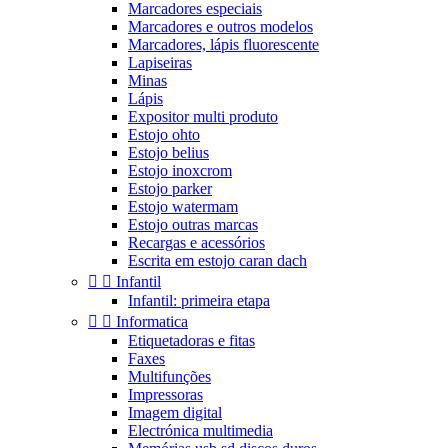
Marcadores especiais
Marcadores e outros modelos
Marcadores, lápis fluorescente
Lapiseiras
Minas
Lápis
Expositor multi produto
Estojo ohto
Estojo belius
Estojo inoxcrom
Estojo parker
Estojo watermam
Estojo outras marcas
Recargas e acessórios
Escrita em estojo caran dach


Infantil
Infantil: primeira etapa


Informatica
Etiquetadoras e fitas
Faxes
Multifunções
Impressoras
Imagem digital
Electrónica multimedia