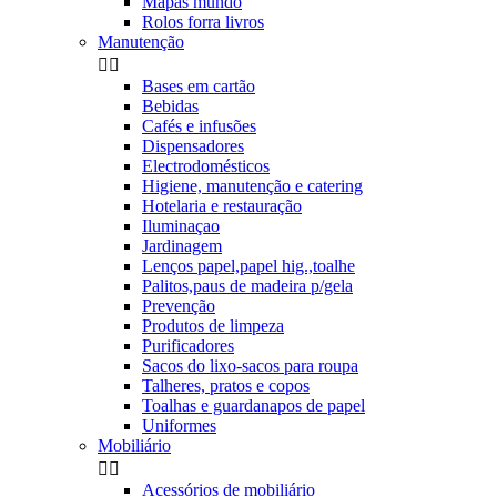
Mapas mundo
Rolos forra livros
Manutenção


Bases em cartão
Bebidas
Cafés e infusões
Dispensadores
Electrodomésticos
Higiene, manutenção e catering
Hotelaria e restauração
Iluminaçao
Jardinagem
Lenços papel,papel hig.,toalhe
Palitos,paus de madeira p/gela
Prevenção
Produtos de limpeza
Purificadores
Sacos do lixo-sacos para roupa
Talheres, pratos e copos
Toalhas e guardanapos de papel
Uniformes
Mobiliário


Acessórios de mobiliário