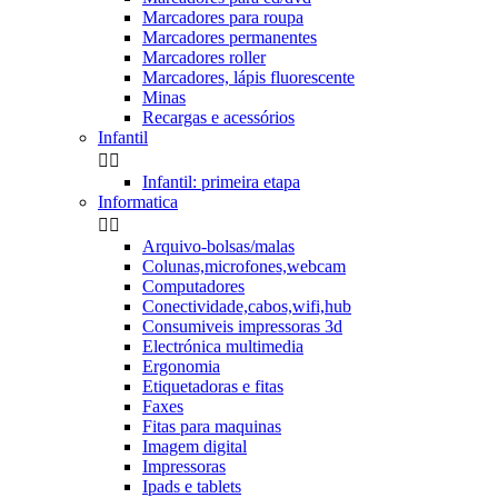
Marcadores para roupa
Marcadores permanentes
Marcadores roller
Marcadores, lápis fluorescente
Minas
Recargas e acessórios
Infantil


Infantil: primeira etapa
Informatica


Arquivo-bolsas/malas
Colunas,microfones,webcam
Computadores
Conectividade,cabos,wifi,hub
Consumiveis impressoras 3d
Electrónica multimedia
Ergonomia
Etiquetadoras e fitas
Faxes
Fitas para maquinas
Imagem digital
Impressoras
Ipads e tablets