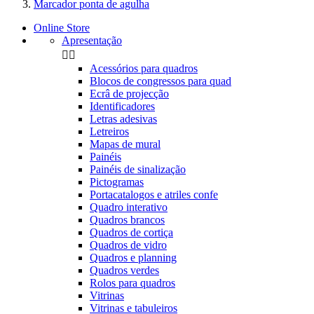
Marcador ponta de agulha
Online Store
Apresentação


Acessórios para quadros
Blocos de congressos para quad
Ecrâ de projecção
Identificadores
Letras adesivas
Letreiros
Mapas de mural
Painéis
Painéis de sinalização
Pictogramas
Portacatalogos e atriles confe
Quadro interativo
Quadros brancos
Quadros de cortiça
Quadros de vidro
Quadros e planning
Quadros verdes
Rolos para quadros
Vitrinas
Vitrinas e tabuleiros