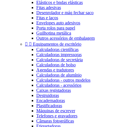
Elásticos e bndas elásticas
Fitas adesivas
Desenrolador e máq fechar saco
Fitas e laços
Envelopes auto adesivos
Porta rolos para papel
Guilhotina metálica
Outros acessórios de embalagem


Equipamentos de escritório
Calculadoras científicas
Calculadoras impressoras
Calculadoras de secretária
Calculadoras de bolso
Agendas e tradutores
Calculadoras de alumínio
Calculadoras - outros modelos
Calculadoras - acessórios
Caixas registadoras
Destruidoras
Encadernadoras
Plastificadoras
Máquinas de escrever
Telefones e gravadores
Câmaras fotográficas
Etiquetadoras