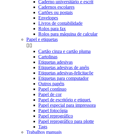
Caderno universitário e escrit
Cadernos escolares
Cartões ou postais
Envelopes
Livros de contabilidade
Rolos para fax
Rolos para máquina de calcular
Papel e etiquetas


Cartão cinza e cartão pluma
Cartolinas
Etiquetas adesivas
Etiquetas adesivas de anéis
Etiquetas adesivas-felicitaçõe
Etiquetas para computador
Outros papéis
Papel contínuo
Papel de cor
Papel de escritório e etiquet.
Papel especial para impressora
Papel fotocópia
Papel reprográfico
Papel reprográfico para plotte
Tags
Trabalhos manuais