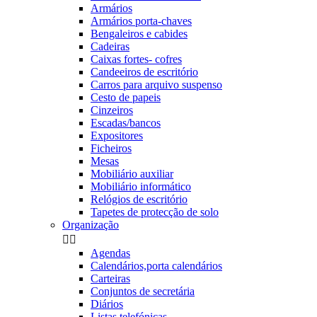
Armários
Armários porta-chaves
Bengaleiros e cabides
Cadeiras
Caixas fortes- cofres
Candeeiros de escritório
Carros para arquivo suspenso
Cesto de papeis
Cinzeiros
Escadas/bancos
Expositores
Ficheiros
Mesas
Mobiliário auxiliar
Mobiliário informático
Relógios de escritório
Tapetes de protecção de solo
Organização


Agendas
Calendários,porta calendários
Carteiras
Conjuntos de secretária
Diários
Listas telefónicas