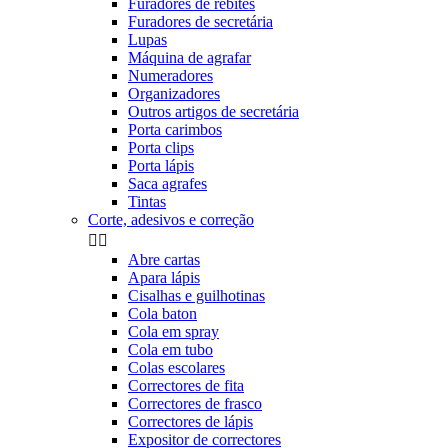
Furadores de rebites
Furadores de secretária
Lupas
Máquina de agrafar
Numeradores
Organizadores
Outros artigos de secretária
Porta carimbos
Porta clips
Porta lápis
Saca agrafes
Tintas
Corte, adesivos e correção


Abre cartas
Apara lápis
Cisalhas e guilhotinas
Cola baton
Cola em spray
Cola em tubo
Colas escolares
Correctores de fita
Correctores de frasco
Correctores de lápis
Expositor de correctores