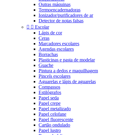
Outras máquinas
Termoencadernadoras
Ionizador/purificadores de ar
Detector de notas falsas


Escolar
Lápis de cor
Ceras
Marcadores escolares
Agendas escolares
Borrachas
Plasticinas e pasta de modelar
Guache
Pintura a dedos e maquilhagem
Pinceís escolares
Aguarelas e lápis de aguarelas
Compassos
Estilógrafos
Papel seda
Papel crepe
Papel metalizado
Papel celofane
Papel fluorescente
Cartão ondulado
Papel lustro