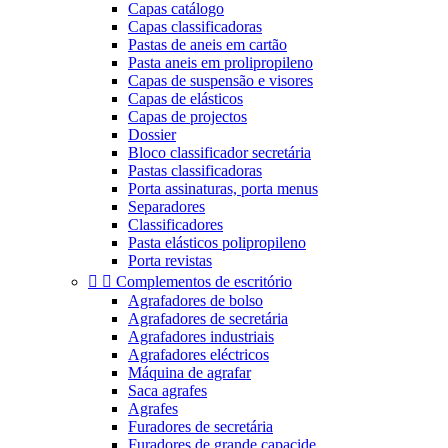
Capas catálogo
Capas classificadoras
Pastas de aneis em cartão
Pasta aneis em prolipropileno
Capas de suspensão e visores
Capas de elásticos
Capas de projectos
Dossier
Bloco classificador secretária
Pastas classificadoras
Porta assinaturas, porta menus
Separadores
Classificadores
Pasta elásticos polipropileno
Porta revistas


Complementos de escritório
Agrafadores de bolso
Agrafadores de secretária
Agrafadores industriais
Agrafadores eléctricos
Máquina de agrafar
Saca agrafes
Agrafes
Furadores de secretária
Furadores de grande capacide