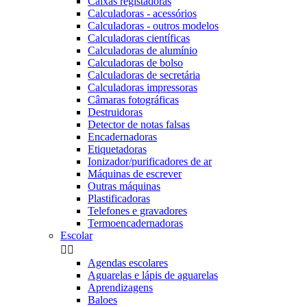
Caixas registadoras
Calculadoras - acessórios
Calculadoras - outros modelos
Calculadoras científicas
Calculadoras de alumínio
Calculadoras de bolso
Calculadoras de secretária
Calculadoras impressoras
Câmaras fotográficas
Destruidoras
Detector de notas falsas
Encadernadoras
Etiquetadoras
Ionizador/purificadores de ar
Máquinas de escrever
Outras máquinas
Plastificadoras
Telefones e gravadores
Termoencadernadoras
Escolar


Agendas escolares
Aguarelas e lápis de aguarelas
Aprendizagens
Baloes