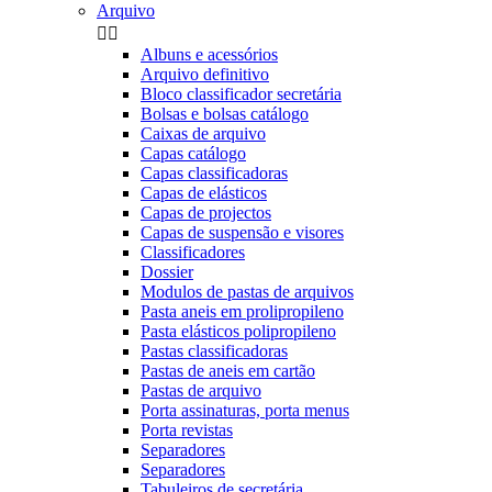
Arquivo


Albuns e acessórios
Arquivo definitivo
Bloco classificador secretária
Bolsas e bolsas catálogo
Caixas de arquivo
Capas catálogo
Capas classificadoras
Capas de elásticos
Capas de projectos
Capas de suspensão e visores
Classificadores
Dossier
Modulos de pastas de arquivos
Pasta aneis em prolipropileno
Pasta elásticos polipropileno
Pastas classificadoras
Pastas de aneis em cartão
Pastas de arquivo
Porta assinaturas, porta menus
Porta revistas
Separadores
Separadores
Tabuleiros de secretária