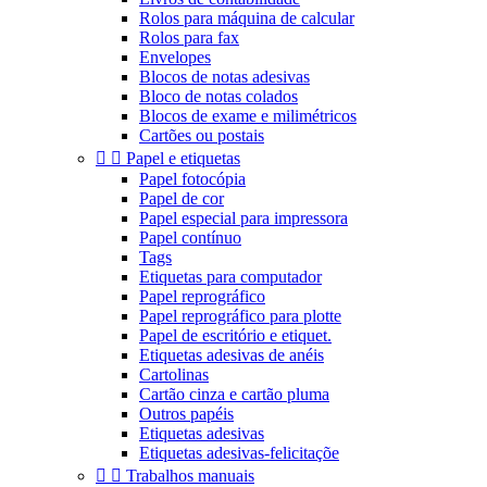
Rolos para máquina de calcular
Rolos para fax
Envelopes
Blocos de notas adesivas
Bloco de notas colados
Blocos de exame e milimétricos
Cartões ou postais


Papel e etiquetas
Papel fotocópia
Papel de cor
Papel especial para impressora
Papel contínuo
Tags
Etiquetas para computador
Papel reprográfico
Papel reprográfico para plotte
Papel de escritório e etiquet.
Etiquetas adesivas de anéis
Cartolinas
Cartão cinza e cartão pluma
Outros papéis
Etiquetas adesivas
Etiquetas adesivas-felicitaçõe


Trabalhos manuais