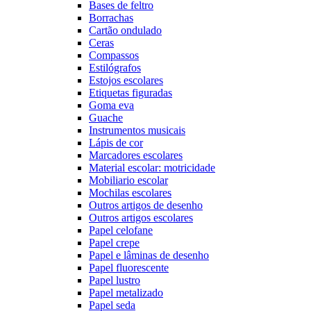
Bases de feltro
Borrachas
Cartão ondulado
Ceras
Compassos
Estilógrafos
Estojos escolares
Etiquetas figuradas
Goma eva
Guache
Instrumentos musicais
Lápis de cor
Marcadores escolares
Material escolar: motricidade
Mobiliario escolar
Mochilas escolares
Outros artigos de desenho
Outros artigos escolares
Papel celofane
Papel crepe
Papel e lâminas de desenho
Papel fluorescente
Papel lustro
Papel metalizado
Papel seda