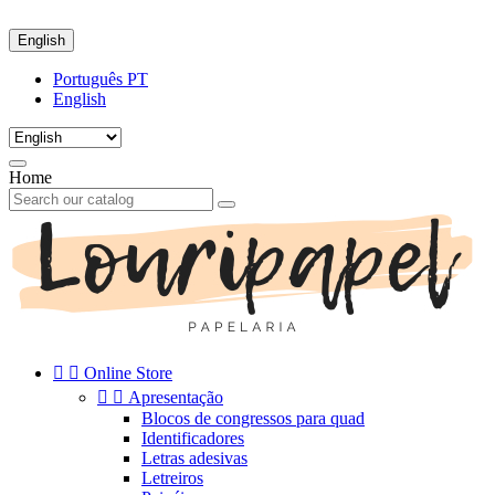
English
Português PT
English
Home


Online Store


Apresentação
Blocos de congressos para quad
Identificadores
Letras adesivas
Letreiros