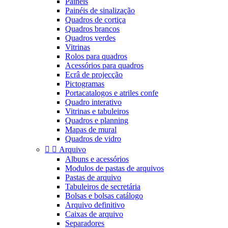
Painéis
Painéis de sinalização
Quadros de cortiça
Quadros brancos
Quadros verdes
Vitrinas
Rolos para quadros
Acessórios para quadros
Ecrâ de projecção
Pictogramas
Portacatalogos e atriles confe
Quadro interativo
Vitrinas e tabuleiros
Quadros e planning
Mapas de mural
Quadros de vidro


Arquivo
Albuns e acessórios
Modulos de pastas de arquivos
Pastas de arquivo
Tabuleiros de secretária
Bolsas e bolsas catálogo
Arquivo definitivo
Caixas de arquivo
Separadores