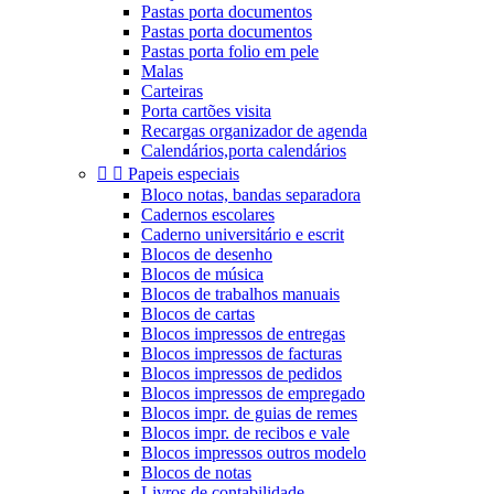
Pastas porta documentos
Pastas porta documentos
Pastas porta folio em pele
Malas
Carteiras
Porta cartões visita
Recargas organizador de agenda
Calendários,porta calendários


Papeis especiais
Bloco notas, bandas separadora
Cadernos escolares
Caderno universitário e escrit
Blocos de desenho
Blocos de música
Blocos de trabalhos manuais
Blocos de cartas
Blocos impressos de entregas
Blocos impressos de facturas
Blocos impressos de pedidos
Blocos impressos de empregado
Blocos impr. de guias de remes
Blocos impr. de recibos e vale
Blocos impressos outros modelo
Blocos de notas
Livros de contabilidade