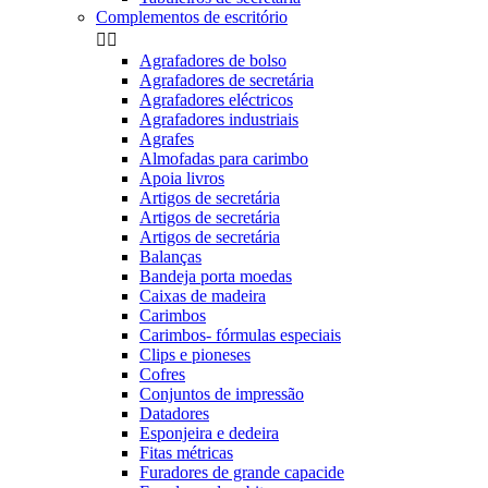
Complementos de escritório


Agrafadores de bolso
Agrafadores de secretária
Agrafadores eléctricos
Agrafadores industriais
Agrafes
Almofadas para carimbo
Apoia livros
Artigos de secretária
Artigos de secretária
Artigos de secretária
Balanças
Bandeja porta moedas
Caixas de madeira
Carimbos
Carimbos- fórmulas especiais
Clips e pioneses
Cofres
Conjuntos de impressão
Datadores
Esponjeira e dedeira
Fitas métricas
Furadores de grande capacide