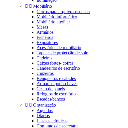
Iluminaçao


Mobiliário
Carros para arquivo suspenso
Mobiliário informático
Mobiliário auxiliar
Mesas
Armários
Ficheiros
Expositores
Acessórios de mobiliário
Tapetes de protecção de solo
Cadeiras
Caixas fortes- cofres
Candeeiros de escritório
Cinzeiros
Bengaleiros e cabides
Armários porta-chaves
Cesto de papeis
Relógios de escritório
Escadas/bancos


Organização
Agendas
Diários
Listas telefónicas
Conjuntos de secretária