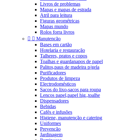
Livros de problemas
Mapas e mapas de estrada
Atril para leitura
Figuras geométricas
Mapas mundo
Rolos forra livros


Manutenção
Bases em cartão
Hotelaria e restauração
Talheres, pratos e copos
Toalhas e guardanapos de papel
Palitos,paus de madeira p/gela
Purificadores
Produtos de limpeza
Electrodomésticos
Sacos do lixo-sacos para roupa
Lenços papel,papel hig.,toalhe
Dispensadores
Bebidas
Cafés e infusões
Higiene, manutenção e catering
Uniformes
Prevenção
Jardinagem