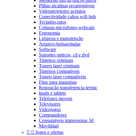
Memórias usb,sd,discos duros
Pilhas alcalinas,recarregáveis
Videoprojetores acetatos
Conectividade,cabos,wifi,hub
Teclados,ratos
Colunas,microfones,webcam
Ergonomia
Limpeza e manutenção
Arquivo-bolsas/malas
Software
Suportes opticos, cd e dvd
Tinteiros originais
Toners laser originais
Tinteiros compativeis
Toners laser compativeis
Fitas para maquinas
Reposição transferencia termic
Ipads e tablets
Telefones moveis
Televisores
Videojogos
Computadores
Consumiveis impressoras 3d
Movilidad


Jogos e ofertas