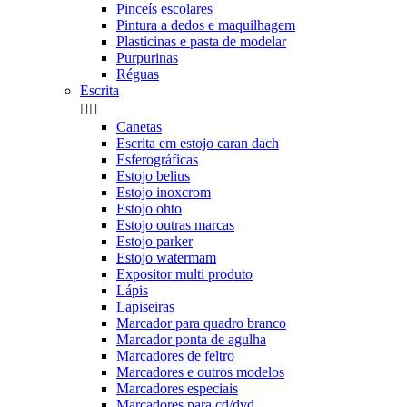
Pinceís escolares
Pintura a dedos e maquilhagem
Plasticinas e pasta de modelar
Purpurinas
Réguas
Escrita


Canetas
Escrita em estojo caran dach
Esferográficas
Estojo belius
Estojo inoxcrom
Estojo ohto
Estojo outras marcas
Estojo parker
Estojo watermam
Expositor multi produto
Lápis
Lapiseiras
Marcador para quadro branco
Marcador ponta de agulha
Marcadores de feltro
Marcadores e outros modelos
Marcadores especiais
Marcadores para cd/dvd