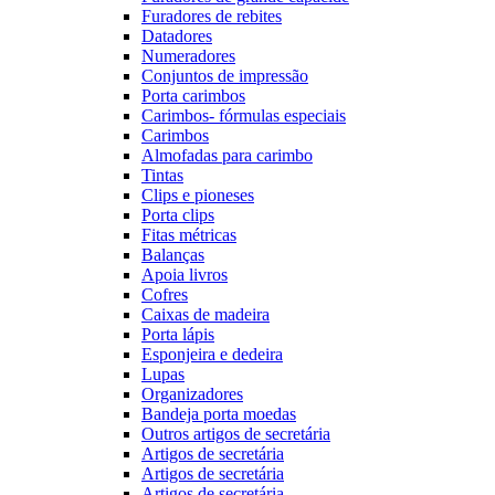
Furadores de rebites
Datadores
Numeradores
Conjuntos de impressão
Porta carimbos
Carimbos- fórmulas especiais
Carimbos
Almofadas para carimbo
Tintas
Clips e pioneses
Porta clips
Fitas métricas
Balanças
Apoia livros
Cofres
Caixas de madeira
Porta lápis
Esponjeira e dedeira
Lupas
Organizadores
Bandeja porta moedas
Outros artigos de secretária
Artigos de secretária
Artigos de secretária
Artigos de secretária