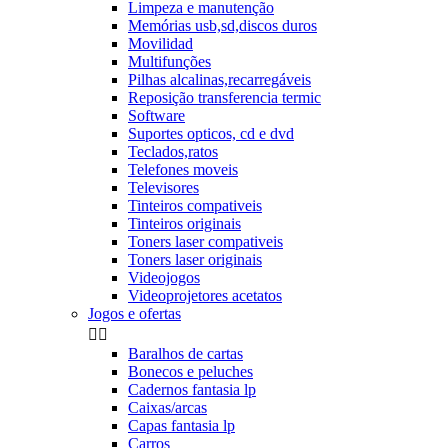
Limpeza e manutenção
Memórias usb,sd,discos duros
Movilidad
Multifunções
Pilhas alcalinas,recarregáveis
Reposição transferencia termic
Software
Suportes opticos, cd e dvd
Teclados,ratos
Telefones moveis
Televisores
Tinteiros compativeis
Tinteiros originais
Toners laser compativeis
Toners laser originais
Videojogos
Videoprojetores acetatos
Jogos e ofertas


Baralhos de cartas
Bonecos e peluches
Cadernos fantasia lp
Caixas/arcas
Capas fantasia lp
Carros