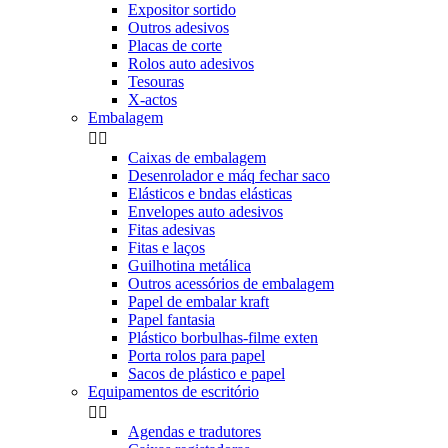
Expositor sortido
Outros adesivos
Placas de corte
Rolos auto adesivos
Tesouras
X-actos
Embalagem


Caixas de embalagem
Desenrolador e máq fechar saco
Elásticos e bndas elásticas
Envelopes auto adesivos
Fitas adesivas
Fitas e laços
Guilhotina metálica
Outros acessórios de embalagem
Papel de embalar kraft
Papel fantasia
Plástico borbulhas-filme exten
Porta rolos para papel
Sacos de plástico e papel
Equipamentos de escritório


Agendas e tradutores