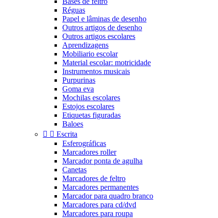
Bases de feltro
Réguas
Papel e lâminas de desenho
Outros artigos de desenho
Outros artigos escolares
Aprendizagens
Mobiliario escolar
Material escolar: motricidade
Instrumentos musicais
Purpurinas
Goma eva
Mochilas escolares
Estojos escolares
Etiquetas figuradas
Baloes


Escrita
Esferográficas
Marcadores roller
Marcador ponta de agulha
Canetas
Marcadores de feltro
Marcadores permanentes
Marcador para quadro branco
Marcadores para cd/dvd
Marcadores para roupa