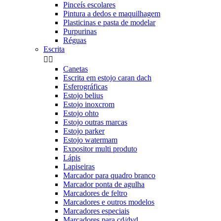
Pinceís escolares
Pintura a dedos e maquilhagem
Plasticinas e pasta de modelar
Purpurinas
Réguas
Escrita


Canetas
Escrita em estojo caran dach
Esferográficas
Estojo belius
Estojo inoxcrom
Estojo ohto
Estojo outras marcas
Estojo parker
Estojo watermam
Expositor multi produto
Lápis
Lapiseiras
Marcador para quadro branco
Marcador ponta de agulha
Marcadores de feltro
Marcadores e outros modelos
Marcadores especiais
Marcadores para cd/dvd