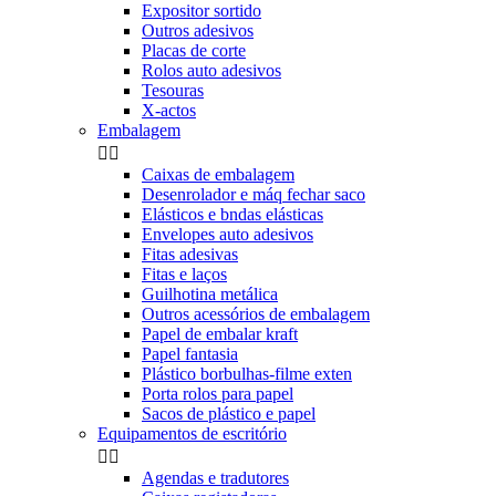
Expositor sortido
Outros adesivos
Placas de corte
Rolos auto adesivos
Tesouras
X-actos
Embalagem


Caixas de embalagem
Desenrolador e máq fechar saco
Elásticos e bndas elásticas
Envelopes auto adesivos
Fitas adesivas
Fitas e laços
Guilhotina metálica
Outros acessórios de embalagem
Papel de embalar kraft
Papel fantasia
Plástico borbulhas-filme exten
Porta rolos para papel
Sacos de plástico e papel
Equipamentos de escritório


Agendas e tradutores