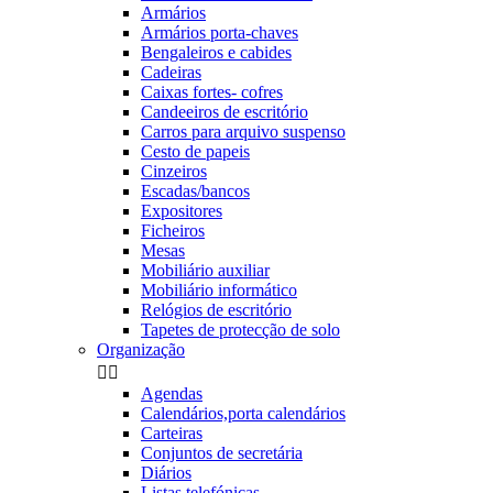
Armários
Armários porta-chaves
Bengaleiros e cabides
Cadeiras
Caixas fortes- cofres
Candeeiros de escritório
Carros para arquivo suspenso
Cesto de papeis
Cinzeiros
Escadas/bancos
Expositores
Ficheiros
Mesas
Mobiliário auxiliar
Mobiliário informático
Relógios de escritório
Tapetes de protecção de solo
Organização


Agendas
Calendários,porta calendários
Carteiras
Conjuntos de secretária
Diários
Listas telefónicas