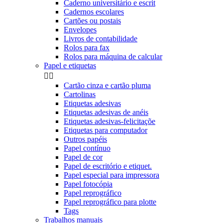
Caderno universitário e escrit
Cadernos escolares
Cartões ou postais
Envelopes
Livros de contabilidade
Rolos para fax
Rolos para máquina de calcular
Papel e etiquetas


Cartão cinza e cartão pluma
Cartolinas
Etiquetas adesivas
Etiquetas adesivas de anéis
Etiquetas adesivas-felicitaçõe
Etiquetas para computador
Outros papéis
Papel contínuo
Papel de cor
Papel de escritório e etiquet.
Papel especial para impressora
Papel fotocópia
Papel reprográfico
Papel reprográfico para plotte
Tags
Trabalhos manuais