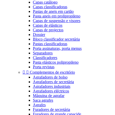
Capas catálogo
Capas classificadoras
Pastas de aneis em cartão
Pasta aneis em prolipropileno
Capas de suspensão e visores
Capas de elásticos
Capas de projectos
Dossier
Bloco classificador secretária
Pastas classificadoras
Porta assinaturas, porta menus
Separadores
Classificadores
Pasta elásticos polipropileno
Porta revistas


Complementos de escritório
Agrafadores de bolso
Agrafadores de secretária
Agrafadores industriais
Agrafadores eléctricos
Máquina de agrafar
Saca agrafes
Agrafes
Furadores de secretária
Furadores de grande capacide