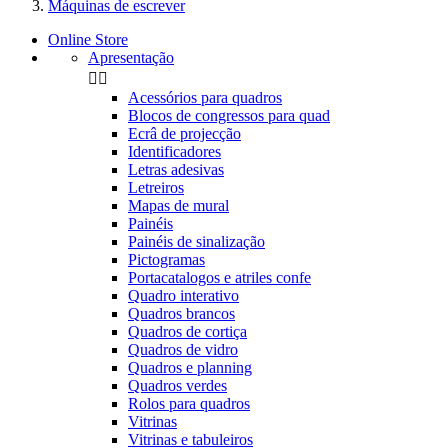
Máquinas de escrever
Online Store
Apresentação


Acessórios para quadros
Blocos de congressos para quad
Ecrâ de projecção
Identificadores
Letras adesivas
Letreiros
Mapas de mural
Painéis
Painéis de sinalização
Pictogramas
Portacatalogos e atriles confe
Quadro interativo
Quadros brancos
Quadros de cortiça
Quadros de vidro
Quadros e planning
Quadros verdes
Rolos para quadros
Vitrinas
Vitrinas e tabuleiros