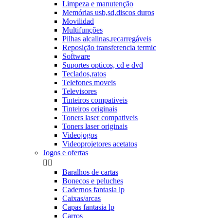
Limpeza e manutenção
Memórias usb,sd,discos duros
Movilidad
Multifunções
Pilhas alcalinas,recarregáveis
Reposição transferencia termic
Software
Suportes opticos, cd e dvd
Teclados,ratos
Telefones moveis
Televisores
Tinteiros compativeis
Tinteiros originais
Toners laser compativeis
Toners laser originais
Videojogos
Videoprojetores acetatos
Jogos e ofertas


Baralhos de cartas
Bonecos e peluches
Cadernos fantasia lp
Caixas/arcas
Capas fantasia lp
Carros