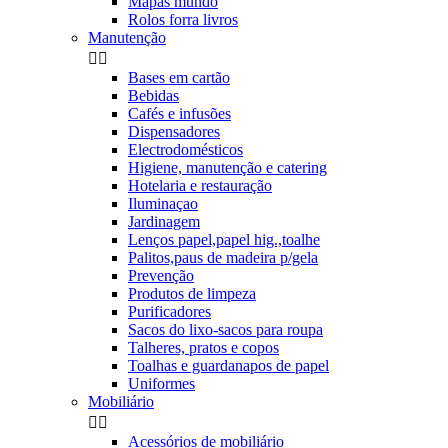
Mapas mundo
Rolos forra livros
Manutenção


Bases em cartão
Bebidas
Cafés e infusões
Dispensadores
Electrodomésticos
Higiene, manutenção e catering
Hotelaria e restauração
Iluminaçao
Jardinagem
Lenços papel,papel hig.,toalhe
Palitos,paus de madeira p/gela
Prevenção
Produtos de limpeza
Purificadores
Sacos do lixo-sacos para roupa
Talheres, pratos e copos
Toalhas e guardanapos de papel
Uniformes
Mobiliário


Acessórios de mobiliário