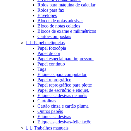
Rolos para máquina de calcular
Rolos para fax
Envelopes
Blocos de notas adesivas
Bloco de notas colados
Blocos de exame e milimétricos
Cartões ou postais


Papel e etiquetas
Papel fotocópia
Papel de cor
Papel especial para impressora
Papel contínuo
Tags
Etiquetas para computador
Papel reprográfico
Papel reprográfico para plotte
Papel de escritório e etiquet.
Etiquetas adesivas de anéis
Cartolinas
Cartão cinza e cartão pluma
Outros papéis
Etiquetas adesivas
Etiquetas adesivas-felicitaçõe


Trabalhos manuais