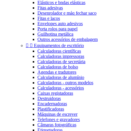
Elásticos e bndas elásticas
Fitas adesivas
Desenrolador e máq fechar saco
Fitas e laços
Envelopes auto adesivos
Porta rolos para papel
Guilhotina metálica
Outros acessórios de embalagem


Equipamentos de escritório
Calculadoras científicas
Calculadoras impressoras
Calculadoras de secretária
Calculadoras de bolso
Agendas e tradutores
Calculadoras de alumínio
Calculadoras - outros modelos
Calculadoras - acessórios
Caixas registadoras
Destruidoras
Encadernadoras
Plastificadoras
Máquinas de escrever
Telefones e gravadores
Câmaras fotográficas
Etiquetadoras