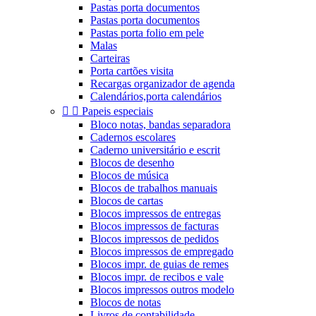
Pastas porta documentos
Pastas porta documentos
Pastas porta folio em pele
Malas
Carteiras
Porta cartões visita
Recargas organizador de agenda
Calendários,porta calendários


Papeis especiais
Bloco notas, bandas separadora
Cadernos escolares
Caderno universitário e escrit
Blocos de desenho
Blocos de música
Blocos de trabalhos manuais
Blocos de cartas
Blocos impressos de entregas
Blocos impressos de facturas
Blocos impressos de pedidos
Blocos impressos de empregado
Blocos impr. de guias de remes
Blocos impr. de recibos e vale
Blocos impressos outros modelo
Blocos de notas
Livros de contabilidade