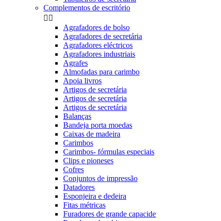
Complementos de escritório


Agrafadores de bolso
Agrafadores de secretária
Agrafadores eléctricos
Agrafadores industriais
Agrafes
Almofadas para carimbo
Apoia livros
Artigos de secretária
Artigos de secretária
Artigos de secretária
Balanças
Bandeja porta moedas
Caixas de madeira
Carimbos
Carimbos- fórmulas especiais
Clips e pioneses
Cofres
Conjuntos de impressão
Datadores
Esponjeira e dedeira
Fitas métricas
Furadores de grande capacide