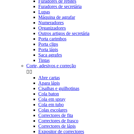
Furadores de rebites
Furadores de secretária
Lupas
Máquina de agrafar
Numeradores
Organizadores
Outros artigos de secretária
Porta carimbos
Porta clips
Porta lápis
Saca agrafes
Tintas
Corte, adesivos e correção


Abre cartas
Apara lápis
Cisalhas e guilhotinas
Cola baton
Cola em spray
Cola em tubo
Colas escolares
Correctores de fita
Correctores de frasco
Correctores de lápis
Expositor de correctores