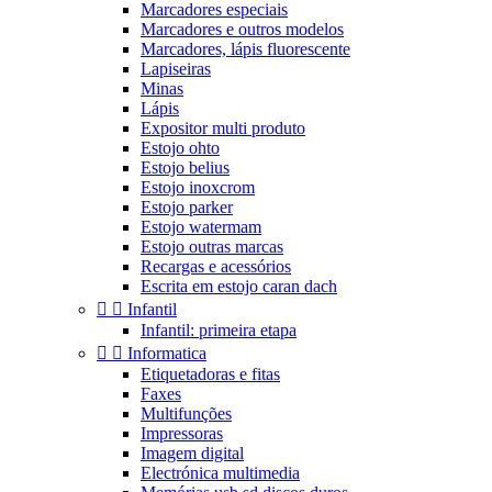
Marcadores especiais
Marcadores e outros modelos
Marcadores, lápis fluorescente
Lapiseiras
Minas
Lápis
Expositor multi produto
Estojo ohto
Estojo belius
Estojo inoxcrom
Estojo parker
Estojo watermam
Estojo outras marcas
Recargas e acessórios
Escrita em estojo caran dach


Infantil
Infantil: primeira etapa


Informatica
Etiquetadoras e fitas
Faxes
Multifunções
Impressoras
Imagem digital
Electrónica multimedia