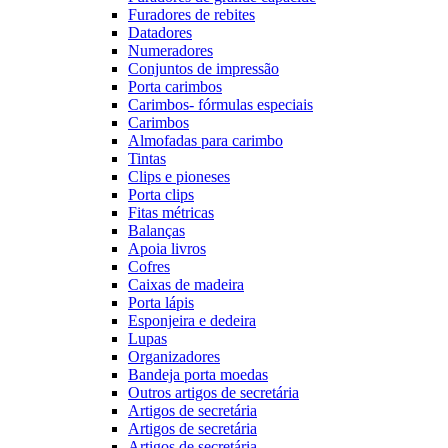
Furadores de rebites
Datadores
Numeradores
Conjuntos de impressão
Porta carimbos
Carimbos- fórmulas especiais
Carimbos
Almofadas para carimbo
Tintas
Clips e pioneses
Porta clips
Fitas métricas
Balanças
Apoia livros
Cofres
Caixas de madeira
Porta lápis
Esponjeira e dedeira
Lupas
Organizadores
Bandeja porta moedas
Outros artigos de secretária
Artigos de secretária
Artigos de secretária
Artigos de secretária