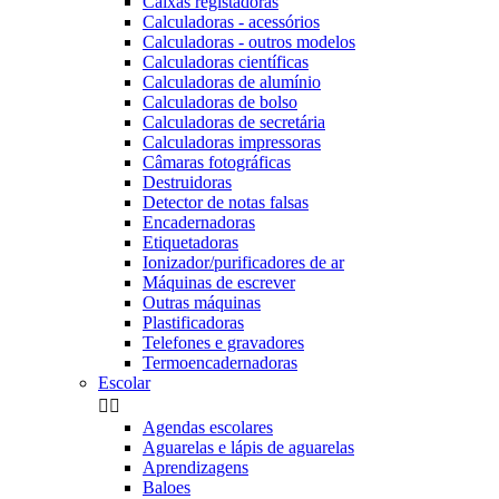
Caixas registadoras
Calculadoras - acessórios
Calculadoras - outros modelos
Calculadoras científicas
Calculadoras de alumínio
Calculadoras de bolso
Calculadoras de secretária
Calculadoras impressoras
Câmaras fotográficas
Destruidoras
Detector de notas falsas
Encadernadoras
Etiquetadoras
Ionizador/purificadores de ar
Máquinas de escrever
Outras máquinas
Plastificadoras
Telefones e gravadores
Termoencadernadoras
Escolar


Agendas escolares
Aguarelas e lápis de aguarelas
Aprendizagens
Baloes