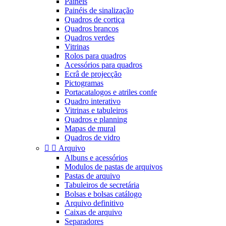
Painéis
Painéis de sinalização
Quadros de cortiça
Quadros brancos
Quadros verdes
Vitrinas
Rolos para quadros
Acessórios para quadros
Ecrâ de projecção
Pictogramas
Portacatalogos e atriles confe
Quadro interativo
Vitrinas e tabuleiros
Quadros e planning
Mapas de mural
Quadros de vidro


Arquivo
Albuns e acessórios
Modulos de pastas de arquivos
Pastas de arquivo
Tabuleiros de secretária
Bolsas e bolsas catálogo
Arquivo definitivo
Caixas de arquivo
Separadores