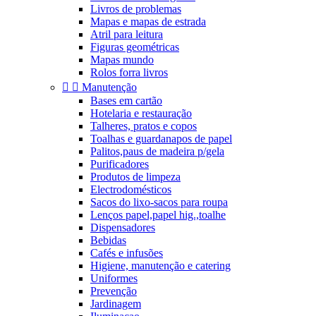
Livros de problemas
Mapas e mapas de estrada
Atril para leitura
Figuras geométricas
Mapas mundo
Rolos forra livros


Manutenção
Bases em cartão
Hotelaria e restauração
Talheres, pratos e copos
Toalhas e guardanapos de papel
Palitos,paus de madeira p/gela
Purificadores
Produtos de limpeza
Electrodomésticos
Sacos do lixo-sacos para roupa
Lenços papel,papel hig.,toalhe
Dispensadores
Bebidas
Cafés e infusões
Higiene, manutenção e catering
Uniformes
Prevenção
Jardinagem