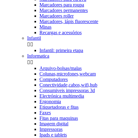
Marcadores para roupa
Marcadores permanentes
Marcadores roller
Marcadores, lápis fluorescente
Minas
Recargas e acessórios
Infantil


Infantil: primeira etapa
Informatica


Arquivo-bolsas/malas
Colunas,microfones,webcam
Computadores
Conectividade,cabos,wifi,hub
Consumiveis impressoras 3d
Electrónica multimedia
Ergonomia
Etiquetadoras e fitas
Faxes
Fitas para maquinas
Imagem digital
Impressoras
Ipads e tablets