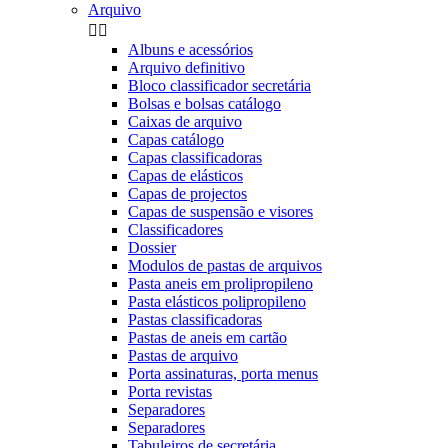
Arquivo


Albuns e acessórios
Arquivo definitivo
Bloco classificador secretária
Bolsas e bolsas catálogo
Caixas de arquivo
Capas catálogo
Capas classificadoras
Capas de elásticos
Capas de projectos
Capas de suspensão e visores
Classificadores
Dossier
Modulos de pastas de arquivos
Pasta aneis em prolipropileno
Pasta elásticos polipropileno
Pastas classificadoras
Pastas de aneis em cartão
Pastas de arquivo
Porta assinaturas, porta menus
Porta revistas
Separadores
Separadores
Tabuleiros de secretária