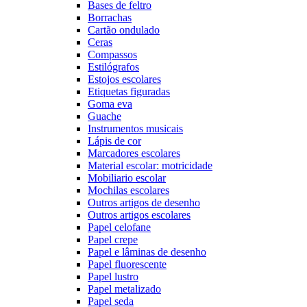
Bases de feltro
Borrachas
Cartão ondulado
Ceras
Compassos
Estilógrafos
Estojos escolares
Etiquetas figuradas
Goma eva
Guache
Instrumentos musicais
Lápis de cor
Marcadores escolares
Material escolar: motricidade
Mobiliario escolar
Mochilas escolares
Outros artigos de desenho
Outros artigos escolares
Papel celofane
Papel crepe
Papel e lâminas de desenho
Papel fluorescente
Papel lustro
Papel metalizado
Papel seda