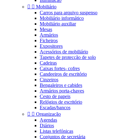
Iluminaçao


Mobiliário
Carros para arquivo suspenso
Mobiliário informático
Mobiliário auxiliar
Mesas
Armários
Ficheiros
Expositores
Acessórios de mobiliário
Tapetes de protecção de solo
Cadeiras
Caixas fortes- cofres
Candeeiros de escritório
Cinzeiros
Bengaleiros e cabides
Armários porta-chaves
Cesto de papeis
Relógios de escritório
Escadas/bancos


Organização
Agendas
Diários
Listas telefónicas
Conjuntos de secretária