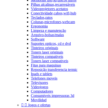
Memórias usb,sd,discos duros
Pilhas alcalinas,recarregáveis
Videoprojetores acetatos
Conectividade,cabos,wifi,hub
Teclados,ratos
Colunas,microfones,webcam
Ergonomia
Limpeza e manutenção
Arquivo-bolsas/malas
Software
Suportes opticos, cd e dvd
Tinteiros originais
Toners laser originais
Tinteiros compativeis
Toners laser compativeis
Fitas para maquinas
Reposição transferencia termic
Ipads e tablets
Telefones moveis
Televisores
Videojogos
Computadores
Consumiveis impressoras 3d
Movilidad


Jogos e ofertas