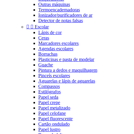
Outras máquinas
Termoencadernadoras
Ionizador/purificadores de ar
Detector de notas falsas


Escolar
Lápis de cor
Ceras
Marcadores escolares
Agendas escolares
Borrachas
Plasticinas e pasta de modelar
Guache
Pintura a dedos e maquilhagem
Pinceís escolares
Aguarelas e lápis de aguarelas
Compassos
Estilógrafos
Papel seda
Papel crepe
Papel metalizado
Papel celofane
Papel fluorescente
Cartão ondulado
Papel lustro