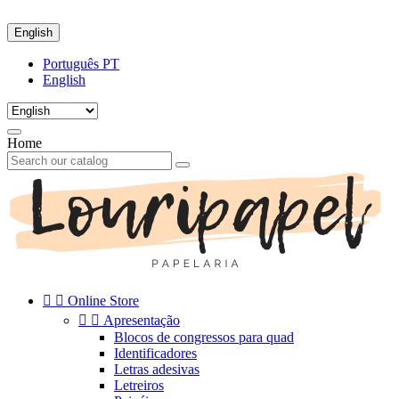
English
Português PT
English
Home


Online Store


Apresentação
Blocos de congressos para quad
Identificadores
Letras adesivas
Letreiros