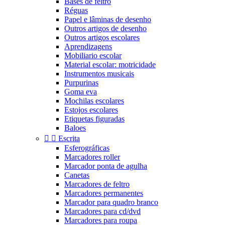
Bases de feltro
Réguas
Papel e lâminas de desenho
Outros artigos de desenho
Outros artigos escolares
Aprendizagens
Mobiliario escolar
Material escolar: motricidade
Instrumentos musicais
Purpurinas
Goma eva
Mochilas escolares
Estojos escolares
Etiquetas figuradas
Baloes


Escrita
Esferográficas
Marcadores roller
Marcador ponta de agulha
Canetas
Marcadores de feltro
Marcadores permanentes
Marcador para quadro branco
Marcadores para cd/dvd
Marcadores para roupa