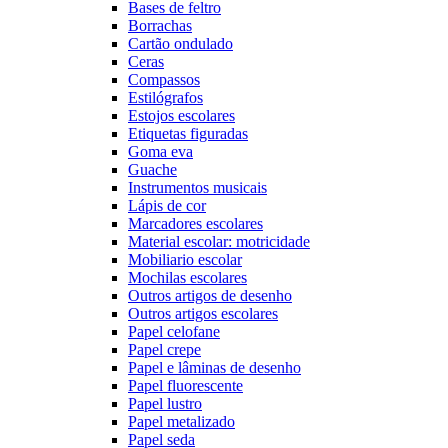
Bases de feltro
Borrachas
Cartão ondulado
Ceras
Compassos
Estilógrafos
Estojos escolares
Etiquetas figuradas
Goma eva
Guache
Instrumentos musicais
Lápis de cor
Marcadores escolares
Material escolar: motricidade
Mobiliario escolar
Mochilas escolares
Outros artigos de desenho
Outros artigos escolares
Papel celofane
Papel crepe
Papel e lâminas de desenho
Papel fluorescente
Papel lustro
Papel metalizado
Papel seda