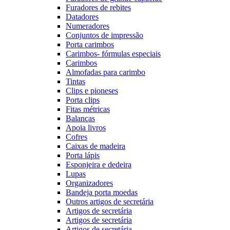
Furadores de rebites
Datadores
Numeradores
Conjuntos de impressão
Porta carimbos
Carimbos- fórmulas especiais
Carimbos
Almofadas para carimbo
Tintas
Clips e pioneses
Porta clips
Fitas métricas
Balanças
Apoia livros
Cofres
Caixas de madeira
Porta lápis
Esponjeira e dedeira
Lupas
Organizadores
Bandeja porta moedas
Outros artigos de secretária
Artigos de secretária
Artigos de secretária
Artigos de secretária