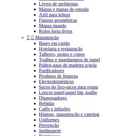
Livros de problemas
Mapas e mapas de estrada
Atril para leitura
Figuras geométricas
Mapas mundo
Rolos forra livros


Manutenção
Bases em cartão
Hotelaria e restauração
Talheres, pratos e copos
Toalhas e guardanapos de papel
Palitos,paus de madeira p/gela
Purificadores
Produtos de limpeza
Electrodomésticos
Sacos do lixo-sacos para roupa
Lenços papel,papel hig.,toalhe
Dispensadores
Bebidas
Cafés e infusões
Higiene, manutenção e catering
Uniformes
Prevenção
Jardinagem