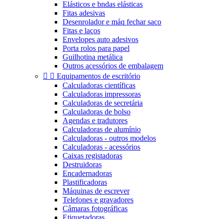
Elásticos e bndas elásticas
Fitas adesivas
Desenrolador e máq fechar saco
Fitas e laços
Envelopes auto adesivos
Porta rolos para papel
Guilhotina metálica
Outros acessórios de embalagem


Equipamentos de escritório
Calculadoras científicas
Calculadoras impressoras
Calculadoras de secretária
Calculadoras de bolso
Agendas e tradutores
Calculadoras de alumínio
Calculadoras - outros modelos
Calculadoras - acessórios
Caixas registadoras
Destruidoras
Encadernadoras
Plastificadoras
Máquinas de escrever
Telefones e gravadores
Câmaras fotográficas
Etiquetadoras