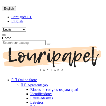
English
Português PT
English
Home


Online Store


Apresentação
Blocos de congressos para quad
Identificadores
Letras adesivas
Letreiros