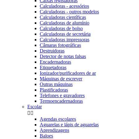
Caixas registadoras
Calculadoras - acessórios
Calculadoras - outros modelos
Calculadoras científicas
Calculadoras de alumínio
Calculadoras de bolso
Calculadoras de secretária
Calculadoras impressoras
Câmaras fotográficas
Destruidoras
Detector de notas falsas
Encadernadoras
Etiquetadoras
Ionizador/purificadores de ar
Máquinas de escrever
Outras máquinas
Plastificadoras
Telefones e gravadores
Termoencadernadoras
Escolar


Agendas escolares
Aguarelas e lápis de aguarelas
Aprendizagens
Baloes