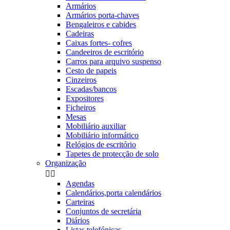
Armários
Armários porta-chaves
Bengaleiros e cabides
Cadeiras
Caixas fortes- cofres
Candeeiros de escritório
Carros para arquivo suspenso
Cesto de papeis
Cinzeiros
Escadas/bancos
Expositores
Ficheiros
Mesas
Mobiliário auxiliar
Mobiliário informático
Relógios de escritório
Tapetes de protecção de solo
Organização


Agendas
Calendários,porta calendários
Carteiras
Conjuntos de secretária
Diários
Listas telefónicas