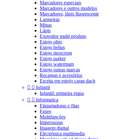
Marcadores especiais
Marcadores e outros modelos
Marcadores, lápis fluorescente
Lapiseiras
Minas
Lápis
Expositor multi produto
Estojo ohto
Estojo belius
Estojo inoxcrom
Estojo parker
Estojo watermam
Estojo outras marcas
Recargas e acessórios
Escrita em estojo caran dach


Infantil
Infantil: primeira etapa


Informatica
Etiquetadoras e fitas
Faxes
Multifunções
Impressoras
Imagem digital
Electrónica multimedia