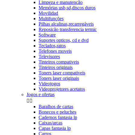
Limpeza e manutenção
Memórias usb,sd,discos duros
Movilidad
Multifunções
Pilhas alcalinas,recarregáveis
Reposição transferencia termic
Software
Suportes opticos, cd e dvd
Teclados,ratos
Telefones moveis
Televisores
Tinteiros compativeis
Tinteiros originais
Toners laser compativeis
Toners laser originais
Videojogos
Videoprojetores acetatos
Jogos e ofertas


Baralhos de cartas
Bonecos e peluches
Cadernos fantasia lp
Caixas/arcas
Capas fantasia lp
Carros