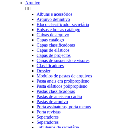
Arquivo


Albuns e acessórios
Arquivo definitivo
Bloco classificador secretária
Bolsas e bolsas catálogo
Caixas de arquivo
Capas catálogo
Capas classificadoras
Capas de elásticos
Capas de projectos
Capas de suspensão e visores
Classificadores
Dossier
Modulos de pastas de arquivos
Pasta aneis em prolipropileno
Pasta elásticos polipropileno
Pastas classificadoras
Pastas de aneis em cartão
Pastas de arquivo
Porta assinaturas, porta menus
Porta revistas
Separadores
Separadores
Tabuleiros de secretária