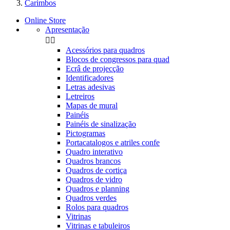
Carimbos
Online Store
Apresentação


Acessórios para quadros
Blocos de congressos para quad
Ecrâ de projecção
Identificadores
Letras adesivas
Letreiros
Mapas de mural
Painéis
Painéis de sinalização
Pictogramas
Portacatalogos e atriles confe
Quadro interativo
Quadros brancos
Quadros de cortiça
Quadros de vidro
Quadros e planning
Quadros verdes
Rolos para quadros
Vitrinas
Vitrinas e tabuleiros