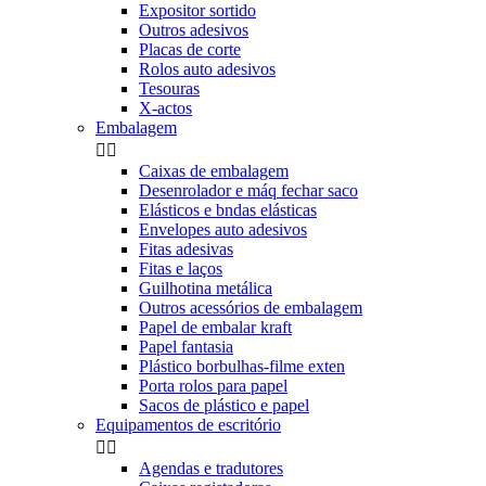
Expositor sortido
Outros adesivos
Placas de corte
Rolos auto adesivos
Tesouras
X-actos
Embalagem


Caixas de embalagem
Desenrolador e máq fechar saco
Elásticos e bndas elásticas
Envelopes auto adesivos
Fitas adesivas
Fitas e laços
Guilhotina metálica
Outros acessórios de embalagem
Papel de embalar kraft
Papel fantasia
Plástico borbulhas-filme exten
Porta rolos para papel
Sacos de plástico e papel
Equipamentos de escritório


Agendas e tradutores