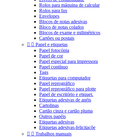
Rolos para máquina de calcular
Rolos para fax
Envelopes
Blocos de notas adesivas
Bloco de notas colados
Blocos de exame e milimétricos
Cartões ou postais


Papel e etiquetas
Papel fotocópia
Papel de cor
Papel especial para impressora
Papel contínuo
Tags
Etiquetas para computador
Papel reprográfico
Papel reprográfico para plotte
Papel de escritório e etiquet.
Etiquetas adesivas de anéis
Cartolinas
Cartão cinza e cartão pluma
Outros papéis
Etiquetas adesivas
Etiquetas adesivas-felicitaçõe


Trabalhos manuais