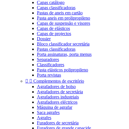
Capas catálogo
Capas classificadoras
Pastas de aneis em cartão
Pasta aneis em prolipropileno
Capas de suspensão e visores
Capas de elásticos
Capas de projectos
Dossier
Bloco classificador secretária
Pastas classificadoras
Porta assinaturas, porta menus
Separadores
Classificadores
Pasta elásticos polipropileno
Porta revistas


Complementos de escritório
Agrafadores de bolso
Agrafadores de secretária
Agrafadores industriais
Agrafadores eléctricos
Máquina de agrafar
Saca agrafes
Agrafes
Furadores de secretária
Furadores de grande capacide