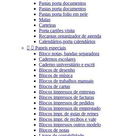
Pastas porta documentos
Pastas porta documentos
Pastas porta folio em pele
Malas
Carteiras
Porta cartões visita
Recargas organizador de agenda
Calendários,porta calendários


Papeis especiais
Bloco notas, bandas separadora
Cadernos escolares
Caderno universitário e escrit
Blocos de desenho
Blocos de música
Blocos de trabalhos manuais
Blocos de cartas
Blocos impressos de entregas
Blocos impressos de facturas
Blocos impressos de pedidos
Blocos impressos de empregado
Blocos impr. de guias de remes
Blocos impr. de recibos e vale
Blocos impressos outros modelo
Blocos de notas
Livros de contabilidade