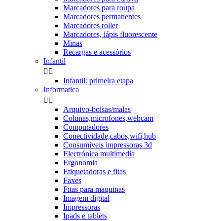
Marcadores para roupa
Marcadores permanentes
Marcadores roller
Marcadores, lápis fluorescente
Minas
Recargas e acessórios
Infantil


Infantil: primeira etapa
Informatica


Arquivo-bolsas/malas
Colunas,microfones,webcam
Computadores
Conectividade,cabos,wifi,hub
Consumiveis impressoras 3d
Electrónica multimedia
Ergonomia
Etiquetadoras e fitas
Faxes
Fitas para maquinas
Imagem digital
Impressoras
Ipads e tablets