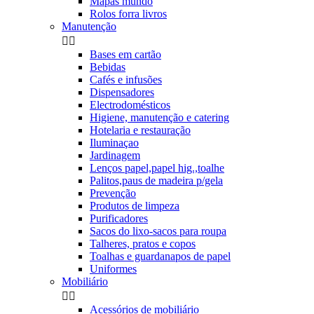
Mapas mundo
Rolos forra livros
Manutenção


Bases em cartão
Bebidas
Cafés e infusões
Dispensadores
Electrodomésticos
Higiene, manutenção e catering
Hotelaria e restauração
Iluminaçao
Jardinagem
Lenços papel,papel hig.,toalhe
Palitos,paus de madeira p/gela
Prevenção
Produtos de limpeza
Purificadores
Sacos do lixo-sacos para roupa
Talheres, pratos e copos
Toalhas e guardanapos de papel
Uniformes
Mobiliário


Acessórios de mobiliário