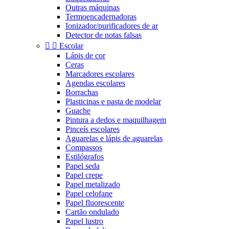
Outras máquinas
Termoencadernadoras
Ionizador/purificadores de ar
Detector de notas falsas


Escolar
Lápis de cor
Ceras
Marcadores escolares
Agendas escolares
Borrachas
Plasticinas e pasta de modelar
Guache
Pintura a dedos e maquilhagem
Pinceís escolares
Aguarelas e lápis de aguarelas
Compassos
Estilógrafos
Papel seda
Papel crepe
Papel metalizado
Papel celofane
Papel fluorescente
Cartão ondulado
Papel lustro