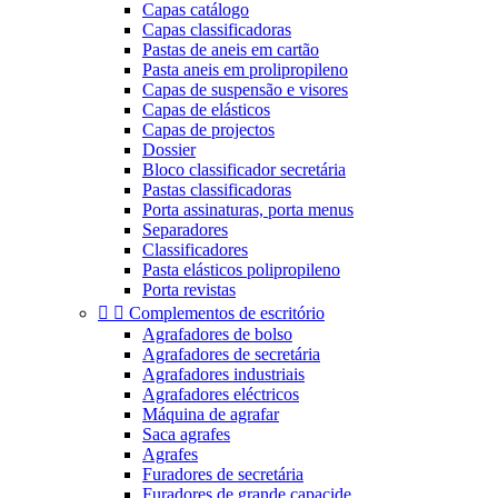
Capas catálogo
Capas classificadoras
Pastas de aneis em cartão
Pasta aneis em prolipropileno
Capas de suspensão e visores
Capas de elásticos
Capas de projectos
Dossier
Bloco classificador secretária
Pastas classificadoras
Porta assinaturas, porta menus
Separadores
Classificadores
Pasta elásticos polipropileno
Porta revistas


Complementos de escritório
Agrafadores de bolso
Agrafadores de secretária
Agrafadores industriais
Agrafadores eléctricos
Máquina de agrafar
Saca agrafes
Agrafes
Furadores de secretária
Furadores de grande capacide