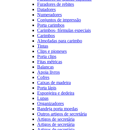
Furadores de rebites
Datadores
Numeradores
Conjuntos de impressão
Porta carimbos
Carimbos- fórmulas especiais
Carimbos
Almofadas para carimbo
Tintas
Clips e pioneses
Porta clips
Fitas métricas
Balanças
Apoia livros
Cofres
Caixas de madeira
Porta lápis
Esponjeira e dedeira
Lupas
Organizadores
Bandeja porta moedas
Outros artigos de secretária
Artigos de secretária
Artigos de secretária
Artigos de secretária