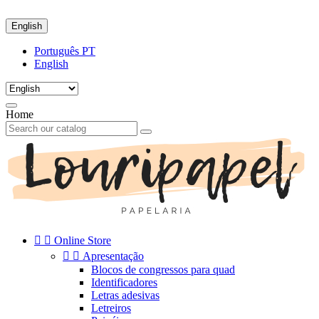
English
Português PT
English
Home


Online Store


Apresentação
Blocos de congressos para quad
Identificadores
Letras adesivas
Letreiros