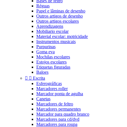
Bases de feltro
Réguas
Papel e lâminas de desenho
Outros artigos de desenho
Outros artigos escolares
Aprendizagens
Mobiliario escolar
Material escolar: motricidade
Instrumentos musicais
Purpurinas
Goma eva
Mochilas escolares
Estojos escolares
Etiquetas figuradas
Baloes


Escrita
Esferográficas
Marcadores roller
Marcador ponta de agulha
Canetas
Marcadores de feltro
Marcadores permanentes
Marcador para quadro branco
Marcadores para cd/dvd
Marcadores para roupa