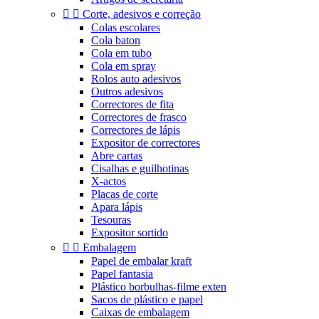


Corte, adesivos e correção
Colas escolares
Cola baton
Cola em tubo
Cola em spray
Rolos auto adesivos
Outros adesivos
Correctores de fita
Correctores de frasco
Correctores de lápis
Expositor de correctores
Abre cartas
Cisalhas e guilhotinas
X-actos
Placas de corte
Apara lápis
Tesouras
Expositor sortido


Embalagem
Papel de embalar kraft
Papel fantasia
Plástico borbulhas-filme exten
Sacos de plástico e papel
Caixas de embalagem