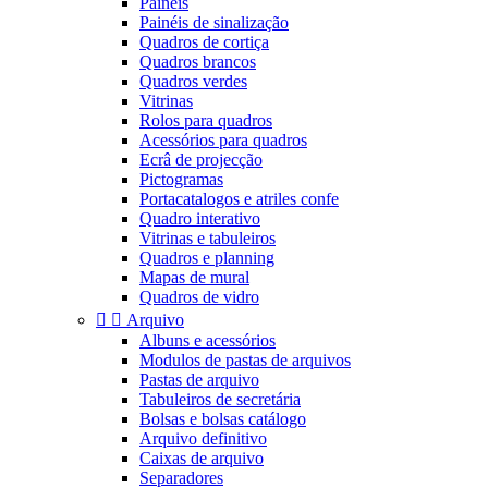
Painéis
Painéis de sinalização
Quadros de cortiça
Quadros brancos
Quadros verdes
Vitrinas
Rolos para quadros
Acessórios para quadros
Ecrâ de projecção
Pictogramas
Portacatalogos e atriles confe
Quadro interativo
Vitrinas e tabuleiros
Quadros e planning
Mapas de mural
Quadros de vidro


Arquivo
Albuns e acessórios
Modulos de pastas de arquivos
Pastas de arquivo
Tabuleiros de secretária
Bolsas e bolsas catálogo
Arquivo definitivo
Caixas de arquivo
Separadores