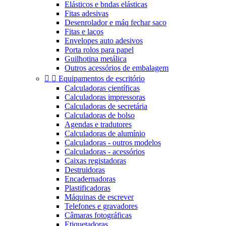
Elásticos e bndas elásticas
Fitas adesivas
Desenrolador e máq fechar saco
Fitas e laços
Envelopes auto adesivos
Porta rolos para papel
Guilhotina metálica
Outros acessórios de embalagem


Equipamentos de escritório
Calculadoras científicas
Calculadoras impressoras
Calculadoras de secretária
Calculadoras de bolso
Agendas e tradutores
Calculadoras de alumínio
Calculadoras - outros modelos
Calculadoras - acessórios
Caixas registadoras
Destruidoras
Encadernadoras
Plastificadoras
Máquinas de escrever
Telefones e gravadores
Câmaras fotográficas
Etiquetadoras